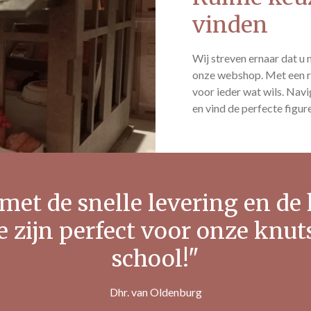
vinden
Wij streven ernaar dat u 
onze webshop. Met een ru
voor ieder wat wils. Nav
en vind de perfecte figur
 met de snelle levering en de
e zijn perfect voor onze knut
school!"
Dhr. van Oldenburg