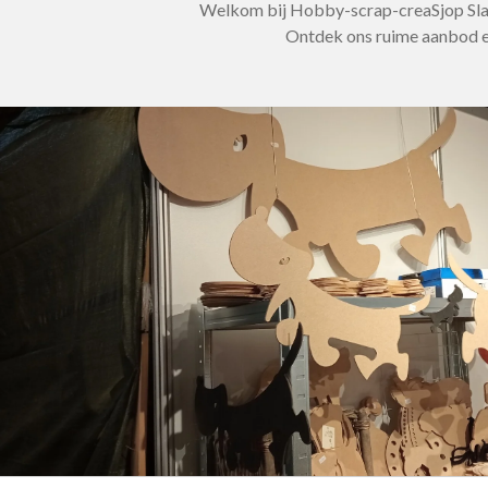
Welkom bij Hobby-scrap-creaSjop Slagh
Ontdek ons ruime aanbod en