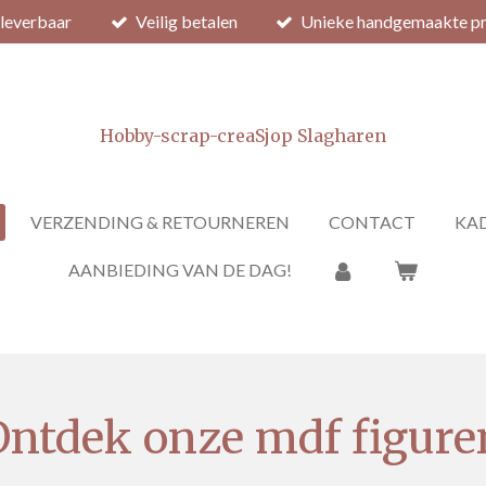
 leverbaar
Veilig betalen
Unieke handgemaakte p
Hobby-scrap-creaSjop Slagharen
VERZENDING & RETOURNEREN
CONTACT
KAD
AANBIEDING VAN DE DAG!
Ontdek onze mdf figure