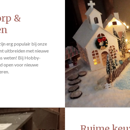
orp &
en
ijn erg populair bij onze
ent uitbreiden met nieuwe
ons weten! Bij Hobby-
jd open voor nieuwe
eren.
Ruime keuz