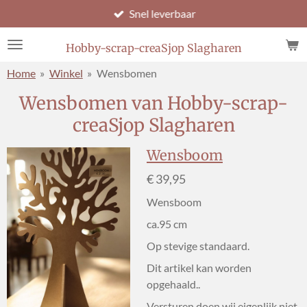
Snel leverbaar
Ga
direct
naar
Hobby-scrap-creaSjop Slagharen
de
Home
»
Winkel
»
Wensbomen
hoofdinhoud
Wensbomen van Hobby-scrap-
creaSjop Slagharen
Wensboom
€ 39,95
Wensboom
ca.95 cm
Op stevige standaard.
Dit artikel kan worden
opgehaald..
Versturen doen wij eigenlijk niet