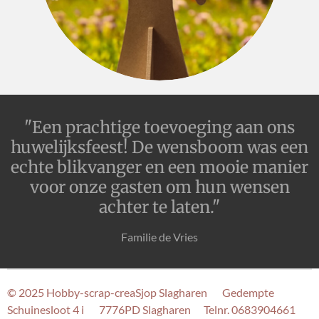
"Een prachtige toevoeging aan ons
huwelijksfeest! De wensboom was een
echte blikvanger en een mooie manier
voor onze gasten om hun wensen
achter te laten."
Familie de Vries
© 2025 Hobby-scrap-creaSjop Slagharen Gedempte
Schuinesloot 4 i 7776PD Slagharen Telnr. 0683904661