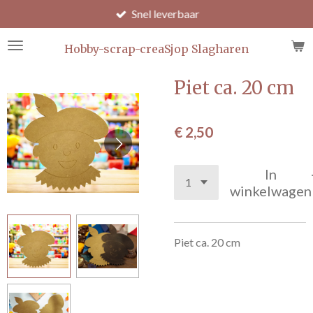
Snel leverbaar
Ga
direct
naar
Hobby-scrap-creaSjop Slagharen
de
hoofdinhoud
Piet ca. 20 cm
€ 2,50
In
winkelwagen
Piet ca. 20 cm