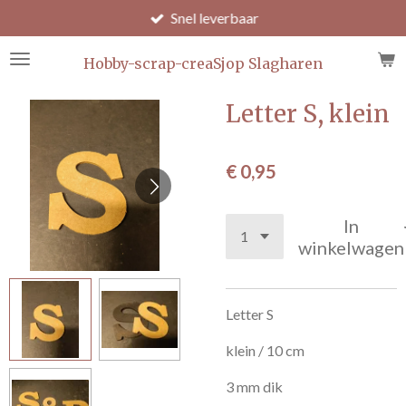
Snel leverbaar
Ga
direct
naar
Hobby-scrap-creaSjop Slagharen
de
hoofdinhoud
Letter S, klein
€ 0,95
In
winkelwagen
Letter S
klein / 10 cm
3 mm dik