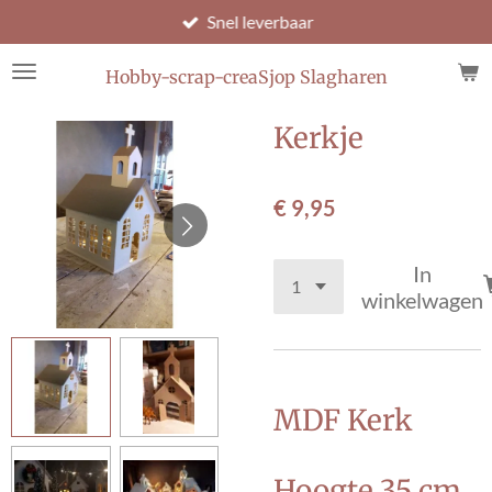
Snel leverbaar
Ga
direct
naar
Hobby-scrap-creaSjop Slagharen
de
hoofdinhoud
Kerkje
€ 9,95
In
winkelwagen
MDF Kerk
Hoogte 35 cm