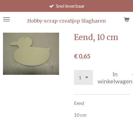
Snel leverbaar
Ga
direct
naar
Hobby-scrap-creaSjop Slagharen
de
hoofdinhoud
Eend, 10 cm
€ 0,65
In
winkelwagen
Eend
10 cm