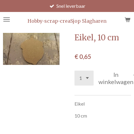
Snel leverbaar
Ga
direct
naar
Hobby-scrap-creaSjop Slagharen
de
hoofdinhoud
Eikel, 10 cm
€ 0,65
In
winkelwagen
Eikel
10 cm