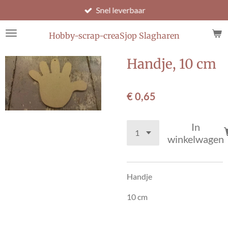
Snel leverbaar
Ga
direct
naar
Hobby-scrap-creaSjop Slagharen
de
hoofdinhoud
Handje, 10 cm
€ 0,65
In
winkelwagen
Handje
10 cm