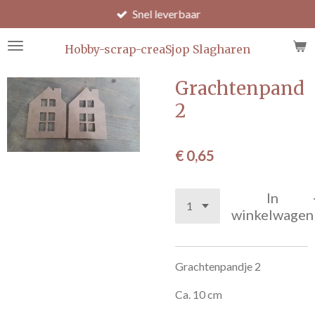
Snel leverbaar
Ga
direct
naar
Hobby-scrap-creaSjop Slagharen
de
hoofdinhoud
Grachtenpand
2
€ 0,65
In
winkelwagen
Grachtenpandje 2
Ca. 10 cm