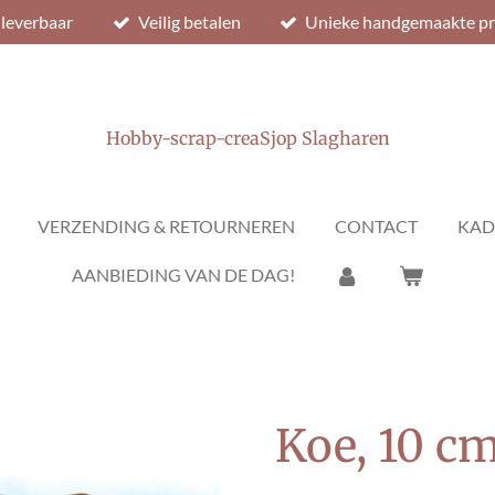
 leverbaar
Veilig betalen
Unieke handgemaakte p
Hobby-scrap-creaSjop Slagharen
VERZENDING & RETOURNEREN
CONTACT
KAD
AANBIEDING VAN DE DAG!
Koe, 10 c