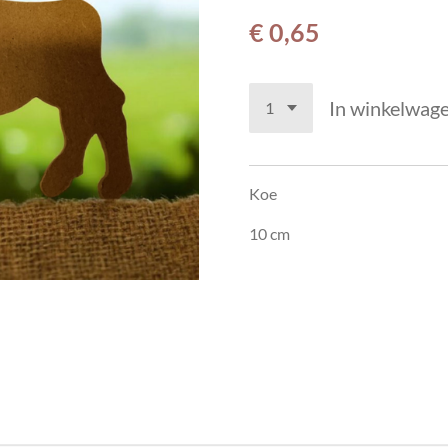
€ 0,65
In winkelwag
Koe
10 cm