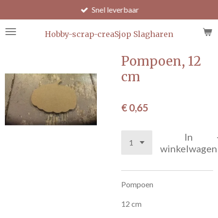
Snel leverbaar
Ga
direct
naar
Hobby-scrap-creaSjop Slagharen
de
hoofdinhoud
Pompoen, 12
cm
€ 0,65
In
winkelwagen
Pompoen
12 cm