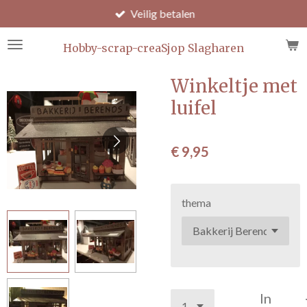
Veilig betalen
Ga
direct
naar
Hobby-scrap-creaSjop Slagharen
de
hoofdinhoud
Winkeltje met
luifel
€ 9,95
thema
In