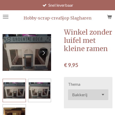
Snel leverbaar
Ga
direct
naar
Hobby-scrap-creaSjop Slagharen
de
hoofdinhoud
Winkel zonder
luifel met
kleine ramen
€ 9,95
Thema