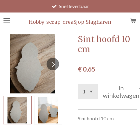
Snel leverbaar
Ga
direct
naar
Hobby-scrap-creaSjop Slagharen
de
hoofdinhoud
Sint hoofd 10
cm
€ 0,65
In
winkelwagen
Sint hoofd 10 cm