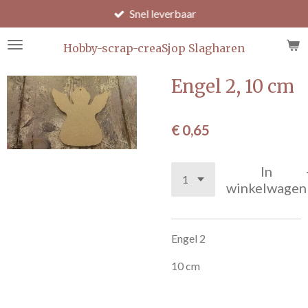
Snel leverbaar
Ga
direct
naar
Hobby-scrap-creaSjop Slagharen
de
hoofdinhoud
Engel 2, 10 cm
€ 0,65
In
winkelwagen
Engel 2
10 cm