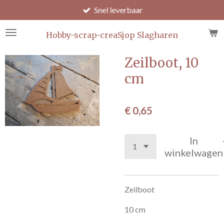
Snel leverbaar
Ga
direct
naar
Hobby-scrap-creaSjop Slagharen
de
hoofdinhoud
Zeilboot, 10
cm
€ 0,65
In
winkelwagen
Zeilboot
10 cm