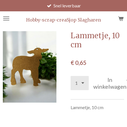
Snel leverbaar
Ga
direct
naar
Hobby-scrap-creaSjop Slagharen
de
hoofdinhoud
Lammetje, 10
cm
€ 0,65
In
winkelwagen
Lammetje, 10 cm