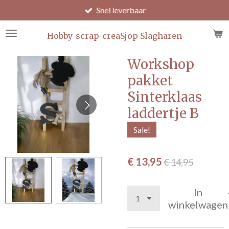
Snel leverbaar
Ga
direct
naar
Hobby-scrap-creaSjop Slagharen
de
hoofdinhoud
Workshop
pakket
Sinterklaas
laddertje B
Sale!
€ 13,95
€ 14,95
In
winkelwagen