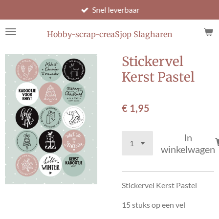
Snel leverbaar
Ga
direct
naar
Hobby-scrap-creaSjop Slagharen
de
hoofdinhoud
Stickervel
Kerst Pastel
€ 1,95
In
winkelwagen
Stickervel Kerst Pastel
15 stuks op een vel