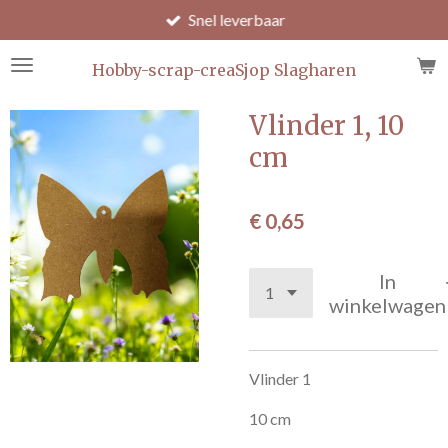
Snel leverbaar
Ga
direct
naar
Hobby-scrap-creaSjop Slagharen
de
hoofdinhoud
Vlinder 1, 10
cm
€ 0,65
In
winkelwagen
Vlinder 1
10 cm