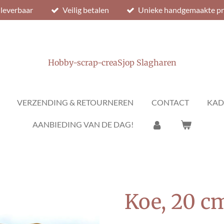
 leverbaar
Veilig betalen
Unieke handgemaakte p
Hobby-scrap-creaSjop Slagharen
VERZENDING & RETOURNEREN
CONTACT
KAD
AANBIEDING VAN DE DAG!
Koe, 20 c