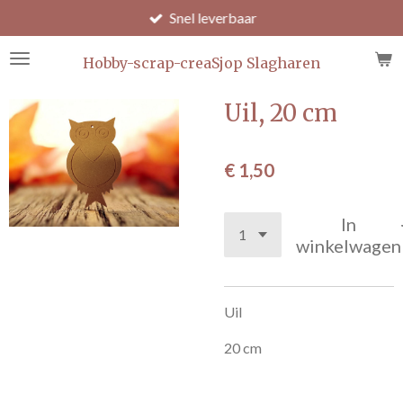
Snel leverbaar
Ga
direct
naar
Hobby-scrap-creaSjop Slagharen
de
hoofdinhoud
Uil, 20 cm
€ 1,50
In
winkelwagen
Uil
20 cm