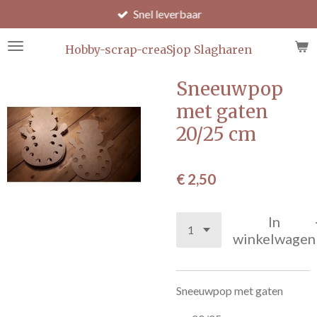
Snel leverbaar
Ga
direct
naar
Hobby-scrap-creaSjop Slagharen
de
hoofdinhoud
Sneeuwpop
met gaten
20/25 cm
€ 2,50
In
winkelwagen
Sneeuwpop met gaten