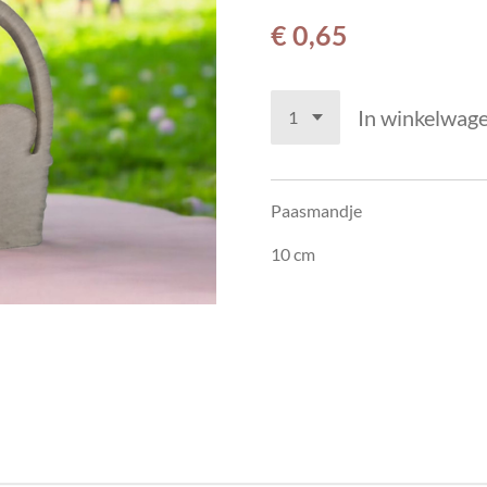
€ 0,65
In winkelwag
Paasmandje
10 cm