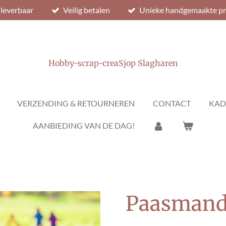
 leverbaar
Veilig betalen
Unieke handgemaakte p
Hobby-scrap-creaSjop Slagharen
VERZENDING & RETOURNEREN
CONTACT
KAD
AANBIEDING VAN DE DAG!
Paasmandj