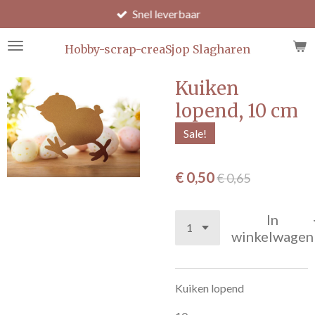
Snel leverbaar
Ga
direct
naar
Hobby-scrap-creaSjop Slagharen
de
hoofdinhoud
Kuiken
lopend, 10 cm
Sale!
€ 0,50
€ 0,65
In
winkelwagen
Kuiken lopend