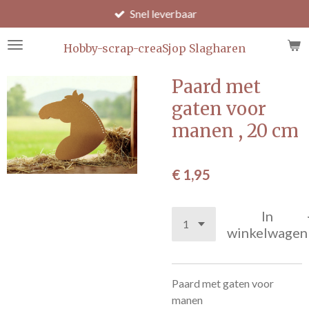
Snel leverbaar
Ga
direct
naar
Hobby-scrap-creaSjop Slagharen
de
hoofdinhoud
Paard met
gaten voor
manen , 20 cm
€ 1,95
In
winkelwagen
Paard met gaten voor
manen