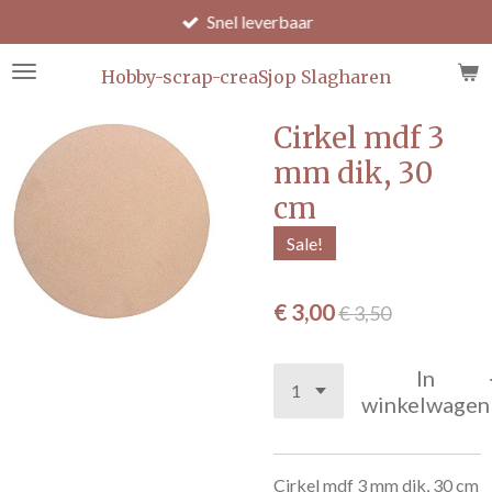
Snel leverbaar
Ga
direct
naar
Hobby-scrap-creaSjop Slagharen
de
hoofdinhoud
Cirkel mdf 3
mm dik, 30
cm
Sale!
€ 3,00
€ 3,50
In
winkelwagen
Cirkel mdf 3 mm dik, 30 cm